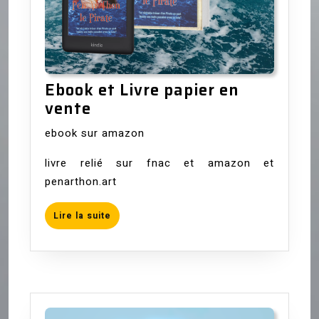
Ebook et Livre papier en
Ebook
vente
et
ebook sur amazon
Livre
papier
livre relié sur fnac et amazon et
en
penarthon.art
vente
Lire
Lire la suite
la
suite