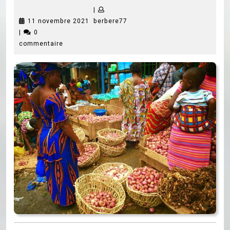
|
11
berbere77
11 novembre 2021
berbere77
novembre
|
0
2021
commentaire