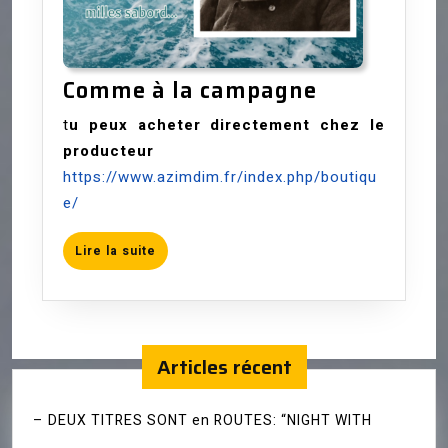
Comme
Comme à la campagne
à
t
u peux acheter directement chez le
la
producteur
campagne
https://www.azimdim.fr/index.php/boutiqu
e/
Lire
Lire la suite
la
suite
Articles récent
– DEUX TITRES SONT en ROUTES: “NIGHT WITH