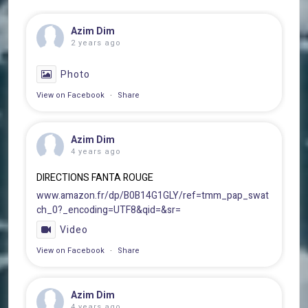
Azim Dim
2 years ago
Photo
View on Facebook
·
Share
Azim Dim
4 years ago
DIRECTIONS FANTA ROUGE
www.amazon.fr/dp/B0B14G1GLY/ref=tmm_pap_swat
ch_0?_encoding=UTF8&qid=&sr=
Video
View on Facebook
·
Share
Azim Dim
4 years ago