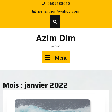
Skip
0609688060
to
penarthon@yahoo.com
content
Azim Dim
écrivain
Menu
Menu
Mois :
janvier 2022