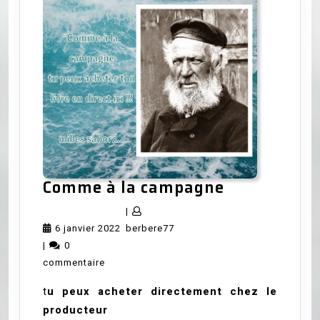
Comme
Comme à la campagne
à
|
la
6
berbere77
6 janvier 2022
berbere77
campagne
janvier
|
0
2022
commentaire
t
u peux acheter directement chez le
producteur