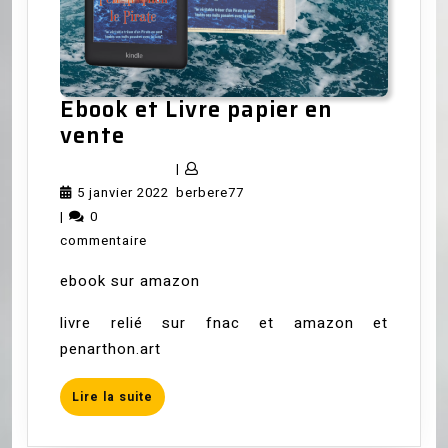
Ebook et Livre papier en
Ebook
vente
et
|
Livre
5
berbere77
5 janvier 2022
berbere77
papier
janvier
|
0
en
2022
commentaire
vente
ebook sur amazon
livre relié sur fnac et amazon et
penarthon.art
Lire
Lire la suite
la
suite